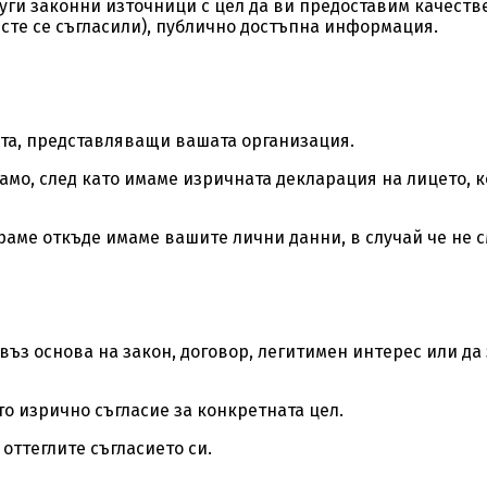
уги законни източници с цел да ви предоставим качестве
сте се съгласили), публично достъпна информация.
та, представляващи вашата организация.
о, след като имаме изричната декларация на лицето, коет
аме откъде имаме вашите лични данни, в случай че не см
 въз основа на закон, договор, легитимен интерес или 
о изрично съгласие за конкретната цел.
 оттеглите съгласието си.