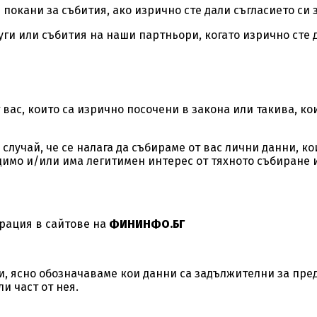
покани за събития, ако изрично сте дали съгласието си з
уги или събития на наши партньори, когато изрично сте д
 вас, които са изрично посочени в закона или такива, к
лучай, че се налага да събираме от вас лични данни, ко
имо и/или има легитимен интерес от тяхното събиране 
трация в сайтове на
ФИНИНФО.БГ
, ясно обозначаваме кои данни са задължителни за предо
и част от нея.