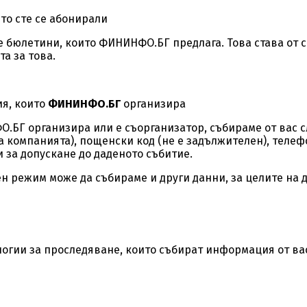
то сте се абонирали
 бюлетини, които ФИНИНФО.БГ предлага. Това става от са
а за това.
ия, които
ФИНИНФО.БГ
организира
О.БГ организира или е съорганизатор, събираме от вас 
а компанията), пощенски код (не е задължителен), телефо
 за допускане до даденото събитие.
н режим може да събираме и други данни, за целите на 
огии за проследяване, които събират информация от вас