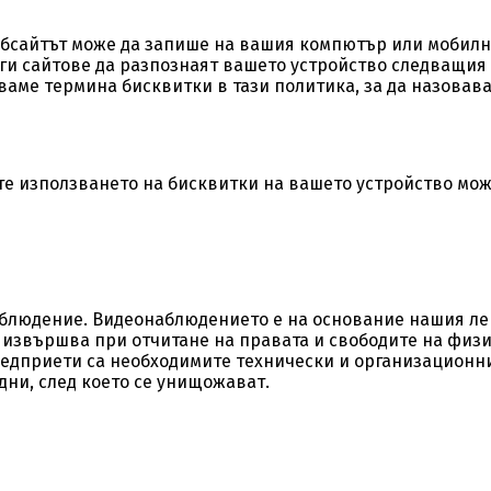
ебсайтът може да запише на вашия компютър или мобилн
ги сайтове да разпознаят вашето устройство следващия п
ваме термина бисквитки в тази политика, за да назова
ете използването на бисквитки на вашето устройство мо
блюдение. Видеонаблюдението е на основание нашия леги
извършва при отчитане на правата и свободите на физи
редприети са необходимите технически и организационни
 дни, след което се унищожават.