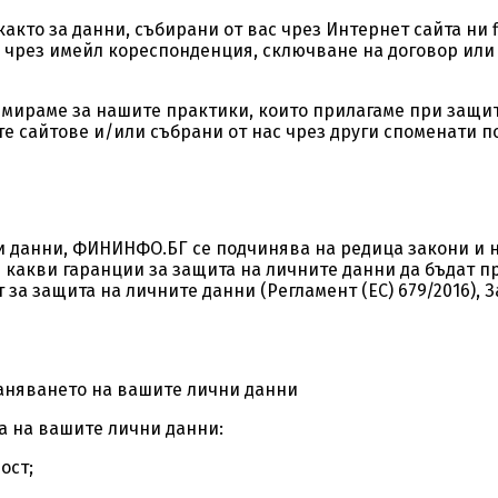
кто за данни, събирани от вас чрез Интернет сайта ни f
, чрез имейл кореспонденция, сключване на договор или 
мираме за нашите практики, които прилагаме при защита
е сайтове и/или събрани от нас чрез други споменати п
и данни, ФИНИНФО.БГ се подчинява на редица закони и 
и какви гаранции за защита на личните данни да бъдат 
за защита на личните данни (Регламент (ЕС) 679/2016), З
аняването на вашите лични данни
а на вашите лични данни:
ост;