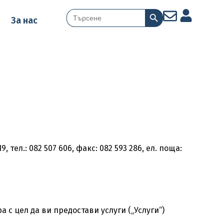
Search Button
Search
За нас
for:
тел.: 082 507 606, факс: 082 593 286, ел. поща:
с цел да ви предостави услуги („Услуги“)