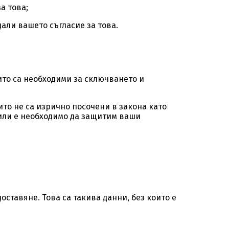
а това;
али вашето съгласие за това.
оито са необходими за сключването и
ито не са изрично посочени в закона като
или е необходимо да защитим ваши
ставяне. Това са такива данни, без които е