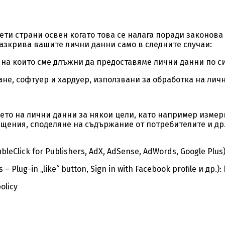
и страни освен когато това се налага поради законова р
азкрива вашите лични данни само в следните случаи:
 на които сме длъжни да предоставяме лични данни по си
ане, софтуер и хардуер, използвани за обработка на лич
ето на лични данни
за някои цели, като например измер
щения, споделяне на съдържание от потребителите и др. 
bleClick for Publishers, AdX, AdSense, AdWords, Google Plus)
 – Plug-in „like“ button, Sign in with Facebook profile и др.
olicy