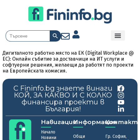
Search Button
Search
for:
Дигиталното работно място на ЕК (Digital Workplace @
EC): Онлайн събитие за доставчици на ИТ услуги и
софтуерни решения, желаещи да работят по проекти
на Европейската комисия.
С Fininfo.bg знаете винаги
|
КОЙ, ЗА КАКВО И С КОЛКО
финансира проекти в
България!
Навигация
Информация
Контакт
Начало
Общи
Гр. София,
Новини