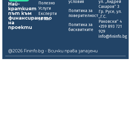
условия
ул. „Андрей
Полезно
Най-
Сахаров“ 3
краткият
Услуги
Политика за
Гр. Русе, ул.
път към
Експерти
поверителност
„Г.С.
финансирането
За нас
Раковски“ 4
на
Политика за
+359 893 721
проекти
бисквитките
929
info@fininfo.bg
@2026 Fininfo.bg - Всички права запазени