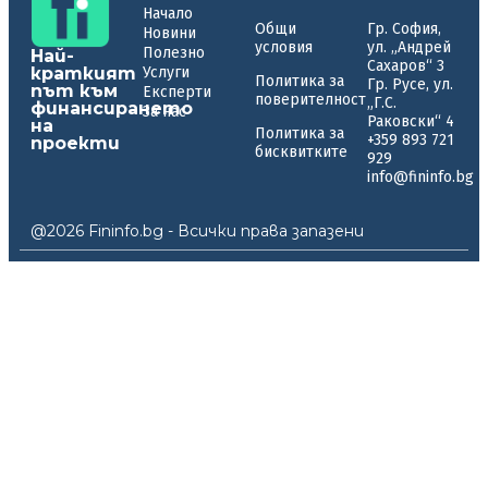
Начало
Общи
Гр. София,
Новини
условия
ул. „Андрей
Полезно
Най-
Сахаров“ 3
краткият
Услуги
Политика за
Гр. Русе, ул.
път към
Експерти
поверителност
„Г.С.
финансирането
За нас
Раковски“ 4
на
Политика за
+359 893 721
проекти
бисквитките
929
info@fininfo.bg
@2026 Fininfo.bg - Всички права запазени