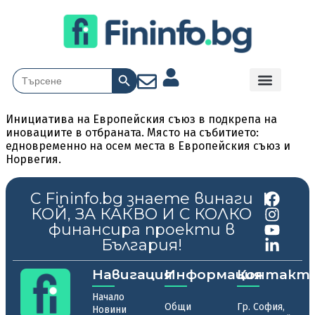
Search Button
Search
for:
Инициатива на Европейския съюз в подкрепа на
иновациите в отбраната. Място на събитието:
едновременно на осем места в Европейския съюз и
Норвегия.
С Fininfo.bg знаете винаги
|
КОЙ, ЗА КАКВО И С КОЛКО
финансира проекти в
България!
Навигация
Информация
Контакт
Начало
Общи
Гр. София,
Новини