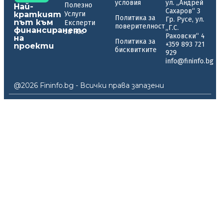
условия
ул. „Андрей
Полезно
Най-
Сахаров“ 3
краткият
Услуги
Политика за
Гр. Русе, ул.
път към
Експерти
поверителност
„Г.С.
финансирането
За нас
Раковски“ 4
на
Политика за
+359 893 721
проекти
бисквитките
929
info@fininfo.bg
@2026 Fininfo.bg - Всички права запазени