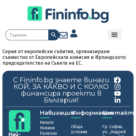
Search Button
Search
for:
Серия от европейски събития, организирани
съвместно от Европейската комисия и Ирландското
председателство на Съвета на ЕС.
С Fininfo.bg знаете винаги
|
КОЙ, ЗА КАКВО И С КОЛКО
финансира проекти в
България!
Навигация
Информация
Контакт
Начало
Общи
Гр. София,
Новини
условия
ул. „Андрей
Полезно
Най-