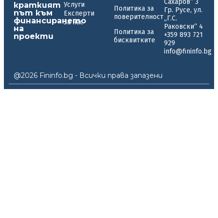
Сахаров“ 3
краткият
Услуги
Политика за
Гр. Русе, ул.
път към
Експерти
поверителност
„Г.С.
финансирането
За нас
Раковски“ 4
на
Политика за
+359 893 721
проекти
бисквитките
929
info@fininfo.bg
@2026 Fininfo.bg - Всички права запазени