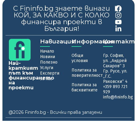
С Fininfo.bg знаете винаги
|
КОЙ, ЗА КАКВО И С КОЛКО
финансира проекти в
България!
Навигация
Информация
Контакт
Начало
Общи
Гр. София,
Новини
условия
ул. „Андрей
Полезно
Най-
Сахаров“ 3
краткият
Услуги
Политика за
Гр. Русе, ул.
път към
Експерти
поверителност
„Г.С.
финансирането
За нас
Раковски“ 4
на
Политика за
+359 893 721
проекти
бисквитките
929
info@fininfo.bg
@2026 Fininfo.bg - Всички права запазени