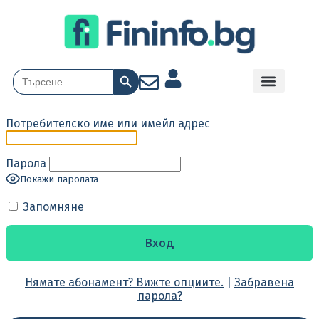
Search Button
Search
for:
Потребителско име или имейл адрес
Парола
Покажи паролата
Запомняне
Нямате абонамент? Вижте опциите.
|
Забравена
парола?