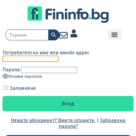
Search Button
Search
for:
Потребителско име или имейл адрес
Парола
Покажи паролата
Запомняне
Нямате абонамент? Вижте опциите.
|
Забравена
парола?