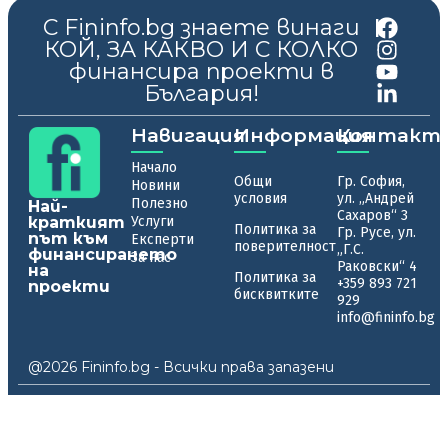
С Fininfo.bg знаете винаги
|
КОЙ, ЗА КАКВО И С КОЛКО
финансира проекти в
България!
Навигация
Информация
Контакт
Начало
Общи
Гр. София,
Новини
условия
ул. „Андрей
Полезно
Най-
Сахаров“ 3
краткият
Услуги
Политика за
Гр. Русе, ул.
път към
Експерти
поверителност
„Г.С.
финансирането
За нас
Раковски“ 4
на
Политика за
+359 893 721
проекти
бисквитките
929
info@fininfo.bg
@2026 Fininfo.bg - Всички права запазени