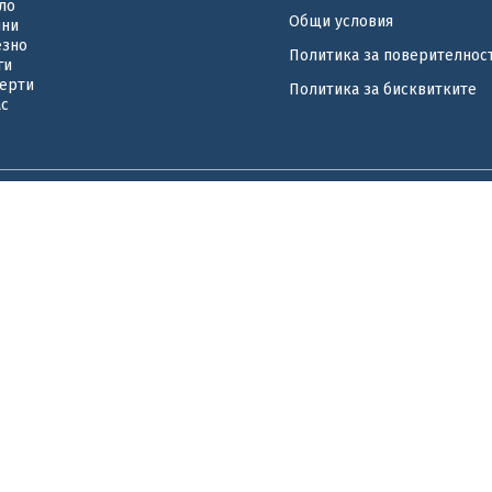
ло
Общи условия
ини
езно
Политика за поверителнос
ги
ерти
Политика за бисквитките
ас