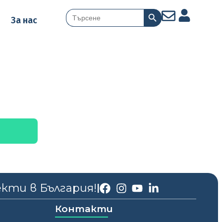
Search Button
Search
За нас
for:
екти в България!
|
Контакти