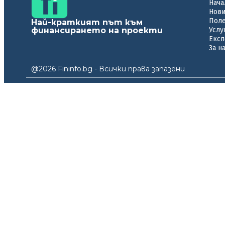
Нача
Нов
Пол
Най-краткият път към
финансирането на проекти
Услу
Експ
За н
@2026 Fininfo.bg - Всички права запазени