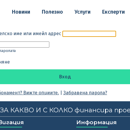
о
Новини
Полезно
Услуги
Експерти
елско име или имейл адрес
паролата
няне
бонамент? Вижте опциите.
|
Забравена парола?
, ЗА КАКВО И С КОЛКО финансира про
вигация
Информация