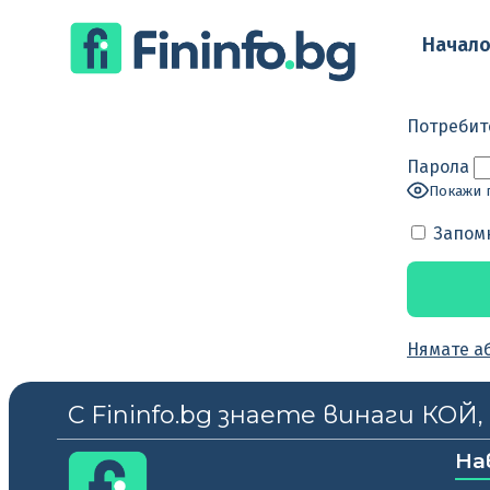
Начал
Потребит
Парола
Покажи 
Запом
Нямате а
С Fininfo.bg знаете винаги КОЙ
На