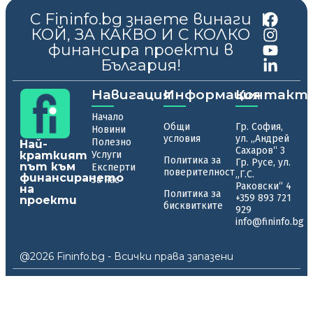
С Fininfo.bg знаете винаги
|
КОЙ, ЗА КАКВО И С КОЛКО
финансира проекти в
България!
Навигация
Информация
Контакт
Начало
Общи
Гр. София,
Новини
условия
ул. „Андрей
Полезно
Най-
Сахаров“ 3
краткият
Услуги
Политика за
Гр. Русе, ул.
път към
Експерти
поверителност
„Г.С.
финансирането
За нас
Раковски“ 4
на
Политика за
+359 893 721
проекти
бисквитките
929
info@fininfo.bg
@2026 Fininfo.bg - Всички права запазени