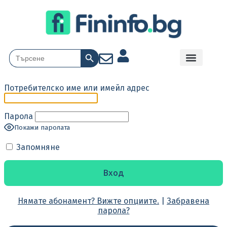
Search Button
Search
for:
Потребителско име или имейл адрес
Парола
Покажи паролата
Запомняне
Нямате абонамент? Вижте опциите.
|
Забравена
парола?