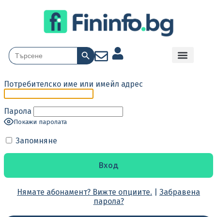
Search Button
Search
for:
Потребителско име или имейл адрес
Парола
Покажи паролата
Запомняне
Нямате абонамент? Вижте опциите.
|
Забравена
парола?