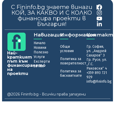
С Fininfo.bg знаете винаги
|
КОЙ, ЗА КАКВО И С КОЛКО
финансира проекти в
България!
Навигация
Информация
Контакт
Начало
Общи
Гр. София,
Новини
условия
ул. „Андрей
Полезно
Най-
Сахаров“ 3
краткият
Услуги
Политика за
Гр. Русе, ул.
път към
Експерти
поверителност
„Г.С.
финансирането
За нас
Раковски“ 4
на
Политика за
+359 893 721
проекти
бисквитките
929
info@fininfo.bg
@2026 Fininfo.bg - Всички права запазени