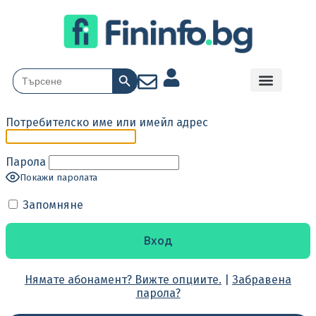
Search Button
Search
for:
Потребителско име или имейл адрес
Парола
Покажи паролата
Запомняне
Нямате абонамент? Вижте опциите.
|
Забравена
парола?