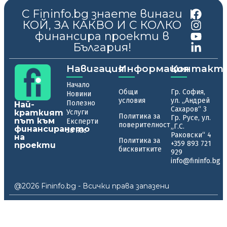
С Fininfo.bg знаете винаги
|
КОЙ, ЗА КАКВО И С КОЛКО
финансира проекти в
България!
Навигация
Информация
Контакт
Начало
Общи
Гр. София,
Новини
условия
ул. „Андрей
Полезно
Най-
Сахаров“ 3
краткият
Услуги
Политика за
Гр. Русе, ул.
път към
Експерти
поверителност
„Г.С.
финансирането
За нас
Раковски“ 4
на
Политика за
+359 893 721
проекти
бисквитките
929
info@fininfo.bg
@2026 Fininfo.bg - Всички права запазени