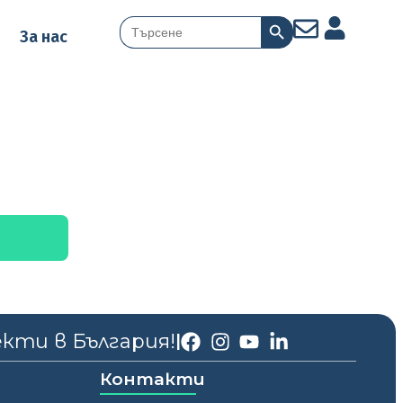
Search Button
Search
За нас
for:
екти в България!
|
Контакти