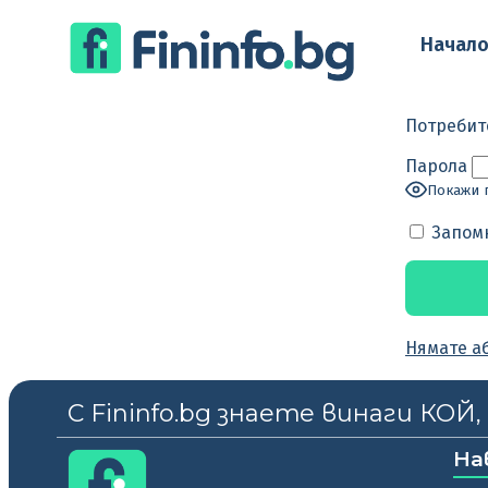
Начал
Потребит
Парола
Покажи 
Запом
Нямате а
С Fininfo.bg знаете винаги КОЙ
На