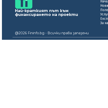
Нача
Нов
Пол
Най-краткият път към
финансирането на проекти
Услу
Експ
За н
@2026 Fininfo.bg - Всички права запазени