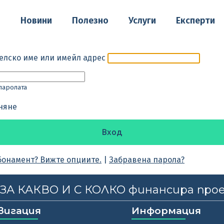
о
Новини
Полезно
Услуги
Експерти
елско име или имейл адрес
паролата
няне
бонамент? Вижте опциите.
|
Забравена парола?
, ЗА КАКВО И С КОЛКО финансира про
вигация
Информация