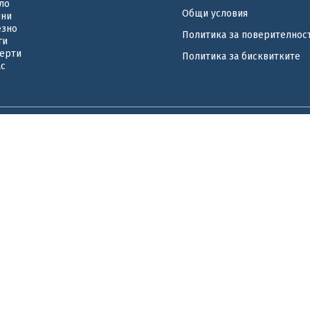
ло
Общи условия
ини
езно
Политика за поверителнос
ги
ерти
Политика за бисквитките
ас