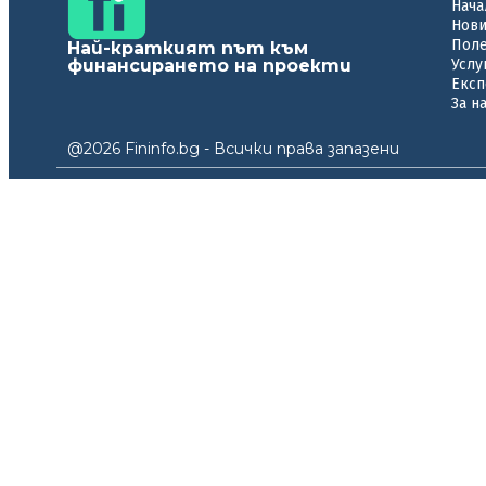
Нача
Нов
Пол
Най-краткият път към
финансирането на проекти
Услу
Експ
За н
@2026 Fininfo.bg - Всички права запазени