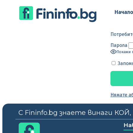
Начал
Потребит
Парола
Покажи 
Запом
Нямате а
С Fininfo.bg знаете винаги КОЙ
На