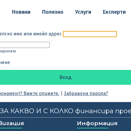
о
Новини
Полезно
Услуги
Експерти
елско име или имейл адрес
паролата
няне
бонамент? Вижте опциите.
|
Забравена парола?
, ЗА КАКВО И С КОЛКО финансира про
вигация
Информация