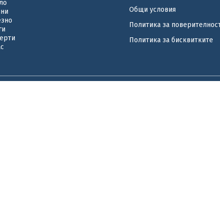
ло
Общи условия
ини
езно
Политика за поверителнос
ги
ерти
Политика за бисквитките
ас