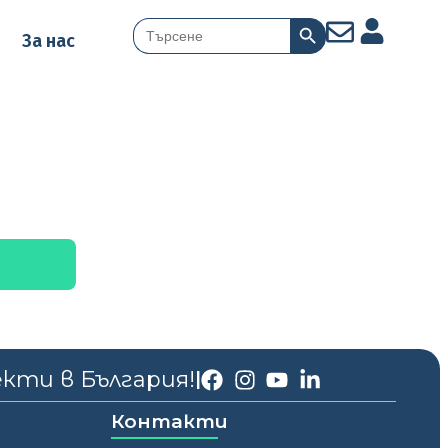
Search Button
Search
За нас
for:
екти в България!
|
Контакти