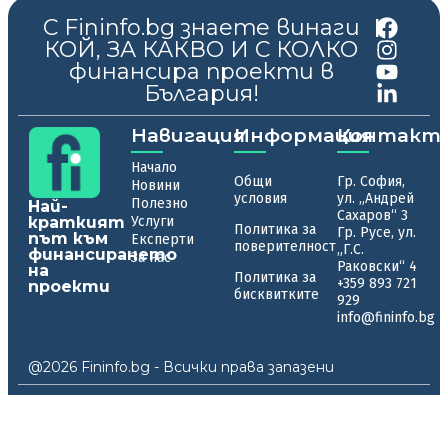
С Fininfo.bg знаете винаги
|
КОЙ, ЗА КАКВО И С КОЛКО
финансира проекти в
България!
Навигация
Информация
Контакт
Начало
Общи
Гр. София,
Новини
условия
ул. „Андрей
Полезно
Най-
Сахаров“ 3
краткият
Услуги
Политика за
Гр. Русе, ул.
път към
Експерти
поверителност
„Г.С.
финансирането
За нас
Раковски“ 4
на
Политика за
+359 893 721
проекти
бисквитките
929
info@fininfo.bg
@2026 Fininfo.bg - Всички права запазени