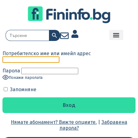
Search Button
Search
for:
Потребителско име или имейл адрес
Парола
Покажи паролата
Запомняне
Нямате абонамент? Вижте опциите.
|
Забравена
парола?