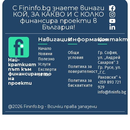
С Fininfo.bg знаете винаги
|
КОЙ, ЗА КАКВО И С КОЛКО
финансира проекти в
България!
Навигация
Информация
Контакт
Начало
Общи
Гр. София,
Новини
условия
ул. „Андрей
Полезно
Най-
Сахаров“ 3
краткият
Услуги
Политика за
Гр. Русе, ул.
път към
Експерти
поверителност
„Г.С.
финансирането
За нас
Раковски“ 4
на
Политика за
+359 893 721
проекти
бисквитките
929
info@fininfo.bg
@2026 Fininfo.bg - Всички права запазени