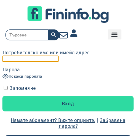
Search Button
Search
for:
Потребителско име или имейл адрес
Парола
Покажи паролата
Запомняне
Нямате абонамент? Вижте опциите.
|
Забравена
парола?