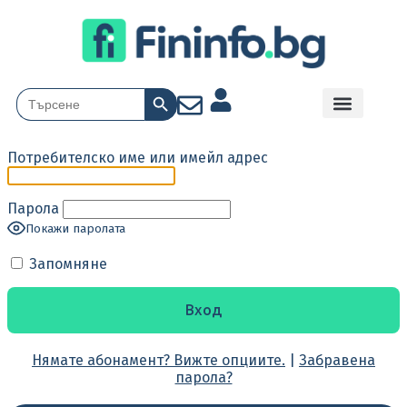
Search Button
Search
for:
Потребителско име или имейл адрес
Парола
Покажи паролата
Запомняне
Нямате абонамент? Вижте опциите.
|
Забравена
парола?