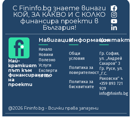
С Fininfo.bg знаете винаги
|
КОЙ, ЗА КАКВО И С КОЛКО
финансира проекти в
България!
Навигация
Информация
Контакт
Начало
Общи
Гр. София,
Новини
условия
ул. „Андрей
Полезно
Най-
Сахаров“ 3
краткият
Услуги
Политика за
Гр. Русе, ул.
път към
Експерти
поверителност
„Г.С.
финансирането
За нас
Раковски“ 4
на
Политика за
+359 893 721
проекти
бисквитките
929
info@fininfo.bg
@2026 Fininfo.bg - Всички права запазени