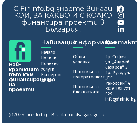
С Fininfo.bg знаете винаги
|
КОЙ, ЗА КАКВО И С КОЛКО
финансира проекти в
България!
Навигация
Информация
Контакт
Начало
Общи
Гр. София,
Новини
условия
ул. „Андрей
Полезно
Най-
Сахаров“ 3
краткият
Услуги
Политика за
Гр. Русе, ул.
път към
Експерти
поверителност
„Г.С.
финансирането
За нас
Раковски“ 4
на
Политика за
+359 893 721
проекти
бисквитките
929
info@fininfo.bg
@2026 Fininfo.bg - Всички права запазени