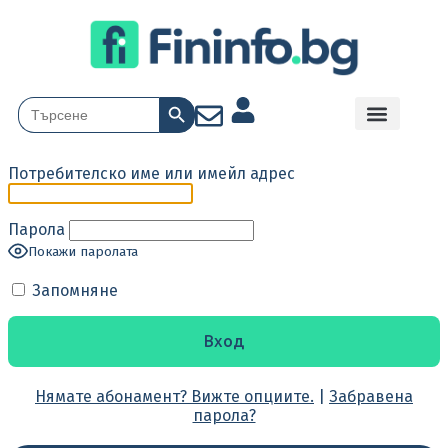
Search Button
Search
for:
Потребителско име или имейл адрес
Парола
Покажи паролата
Запомняне
Нямате абонамент? Вижте опциите.
|
Забравена
парола?