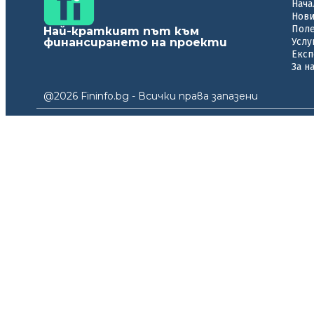
Нача
Нов
Пол
Най-краткият път към
финансирането на проекти
Услу
Експ
За н
@2026 Fininfo.bg - Всички права запазени