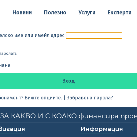
о
Новини
Полезно
Услуги
Експерти
елско име или имейл адрес
паролата
няне
бонамент? Вижте опциите.
|
Забравена парола?
, ЗА КАКВО И С КОЛКО финансира про
вигация
Информация