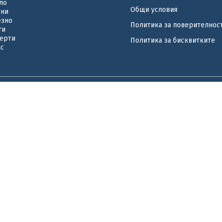
ло
Общи условия
ини
езно
Политика за поверителнос
ги
ерти
Политика за бисквитките
ас