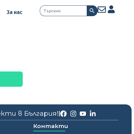
Search Button
Search
За нас
for:
екти в България!
|
Контакти