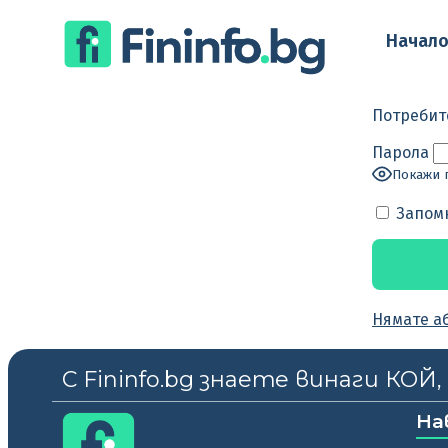
Начал
Потребит
Парола
Покажи 
Запом
Нямате а
С Fininfo.bg знаете винаги КОЙ
На