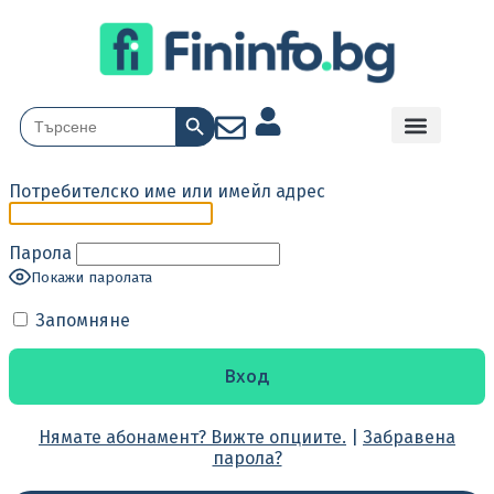
Search Button
Search
for:
Потребителско име или имейл адрес
Парола
Покажи паролата
Запомняне
Нямате абонамент? Вижте опциите.
|
Забравена
парола?