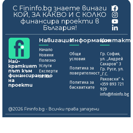
С Fininfo.bg знаете винаги
|
КОЙ, ЗА КАКВО И С КОЛКО
финансира проекти в
България!
Навигация
Информация
Контакт
Начало
Общи
Гр. София,
Новини
условия
ул. „Андрей
Полезно
Най-
Сахаров“ 3
краткият
Услуги
Политика за
Гр. Русе, ул.
път към
Експерти
поверителност
„Г.С.
финансирането
За нас
Раковски“ 4
на
Политика за
+359 893 721
проекти
бисквитките
929
info@fininfo.bg
@2026 Fininfo.bg - Всички права запазени