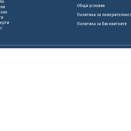
ло
Общи условия
ини
езно
Политика за поверителнос
ги
ерти
Политика за бисквитките
ас