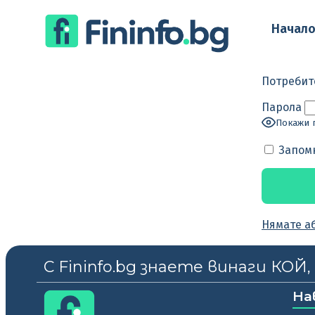
Начал
Потребит
Парола
Покажи 
Запом
Нямате а
С Fininfo.bg знаете винаги КОЙ
На