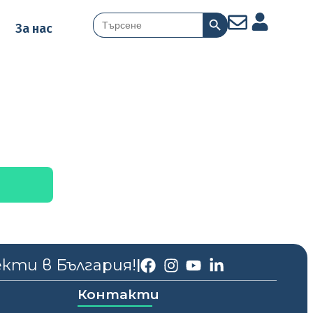
Search Button
Search
За нас
for:
екти в България!
|
Контакти