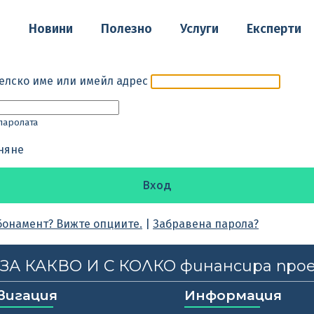
о
Новини
Полезно
Услуги
Експерти
елско име или имейл адрес
паролата
няне
бонамент? Вижте опциите.
|
Забравена парола?
, ЗА КАКВО И С КОЛКО финансира про
вигация
Информация