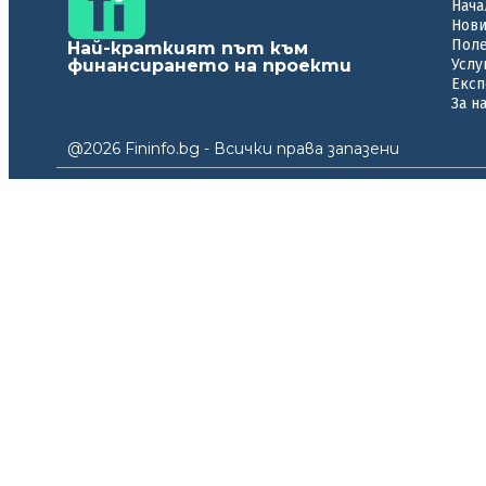
Нача
Нов
Пол
Най-краткият път към
финансирането на проекти
Услу
Експ
За н
@2026 Fininfo.bg - Всички права запазени