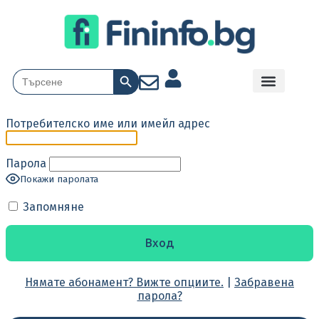
Search Button
Search
for:
Потребителско име или имейл адрес
Парола
Покажи паролата
Запомняне
Нямате абонамент? Вижте опциите.
|
Забравена
парола?