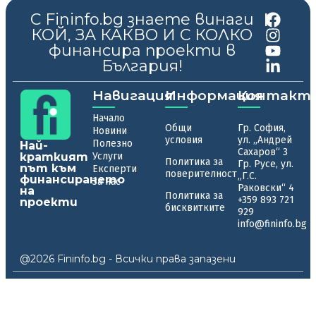
С Fininfo.bg знаете винаги
|
КОЙ, ЗА КАКВО И С КОЛКО
финансира проекти в
България!
Навигация
Информация
Контакт
Начало
Общи
Гр. София,
Новини
условия
ул. „Андрей
Полезно
Най-
Сахаров“ 3
краткият
Услуги
Политика за
Гр. Русе, ул.
път към
Експерти
поверителност
„Г.С.
финансирането
За нас
Раковски“ 4
на
Политика за
+359 893 721
проекти
бисквитките
929
info@fininfo.bg
@2026 Fininfo.bg - Всички права запазени