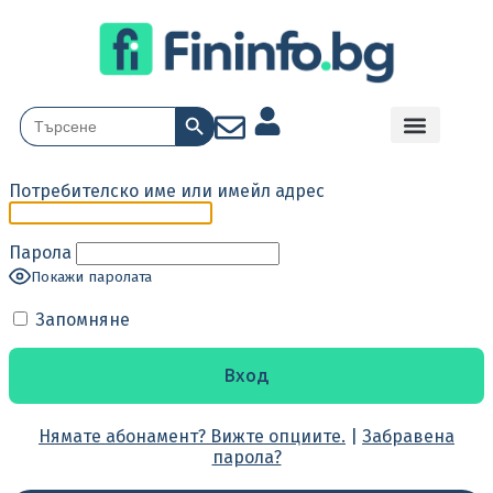
Search Button
Search
for:
Потребителско име или имейл адрес
Парола
Покажи паролата
Запомняне
Нямате абонамент? Вижте опциите.
|
Забравена
парола?