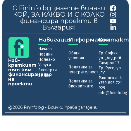
С Fininfo.bg знаете винаги
|
КОЙ, ЗА КАКВО И С КОЛКО
финансира проекти в
България!
Навигация
Информация
Контакт
Начало
Общи
Гр. София,
Новини
условия
ул. „Андрей
Полезно
Най-
Сахаров“ 3
краткият
Услуги
Политика за
Гр. Русе, ул.
път към
Експерти
поверителност
„Г.С.
финансирането
За нас
Раковски“ 4
на
Политика за
+359 893 721
проекти
бисквитките
929
info@fininfo.bg
@2026 Fininfo.bg - Всички права запазени