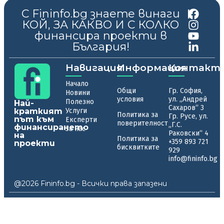
С Fininfo.bg знаете винаги
|
КОЙ, ЗА КАКВО И С КОЛКО
финансира проекти в
България!
Навигация
Информация
Контакт
Начало
Общи
Гр. София,
Новини
условия
ул. „Андрей
Полезно
Най-
Сахаров“ 3
краткият
Услуги
Политика за
Гр. Русе, ул.
път към
Експерти
поверителност
„Г.С.
финансирането
За нас
Раковски“ 4
на
Политика за
+359 893 721
проекти
бисквитките
929
info@fininfo.bg
@2026 Fininfo.bg - Всички права запазени