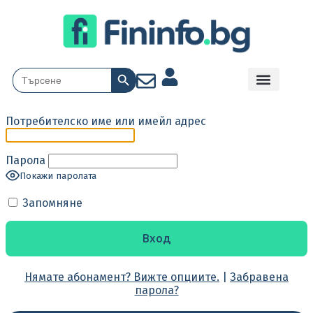
Search Button
Search
for:
Потребителско име или имейл адрес
Парола
Покажи паролата
Запомняне
Нямате абонамент? Вижте опциите.
|
Забравена
парола?