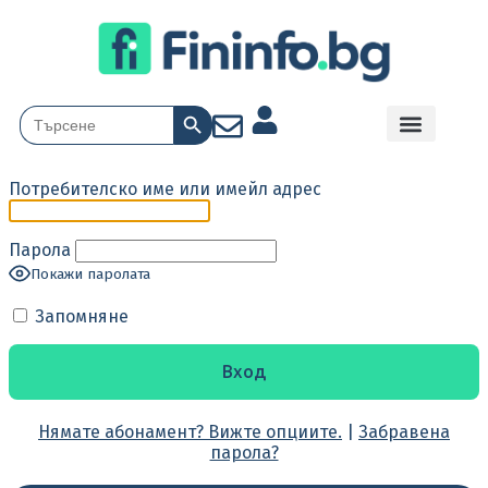
Search Button
Search
for:
Потребителско име или имейл адрес
Парола
Покажи паролата
Запомняне
Нямате абонамент? Вижте опциите.
|
Забравена
парола?