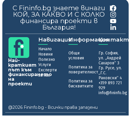
С Fininfo.bg знаете винаги
|
КОЙ, ЗА КАКВО И С КОЛКО
финансира проекти в
България!
Навигация
Информация
Контакт
Начало
Общи
Гр. София,
Новини
условия
ул. „Андрей
Полезно
Най-
Сахаров“ 3
краткият
Услуги
Политика за
Гр. Русе, ул.
път към
Експерти
поверителност
„Г.С.
финансирането
За нас
Раковски“ 4
на
Политика за
+359 893 721
проекти
бисквитките
929
info@fininfo.bg
@2026 Fininfo.bg - Всички права запазени