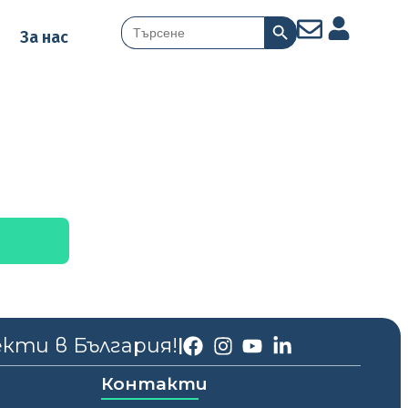
Search Button
Search
За нас
for:
екти в България!
|
Контакти