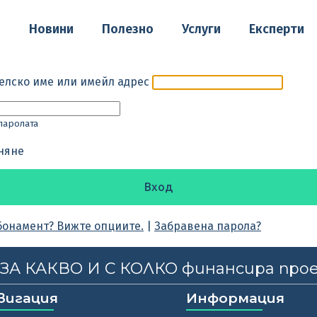
о
Новини
Полезно
Услуги
Експерти
елско име или имейл адрес
паролата
няне
бонамент? Вижте опциите.
|
Забравена парола?
, ЗА КАКВО И С КОЛКО финансира про
вигация
Информация