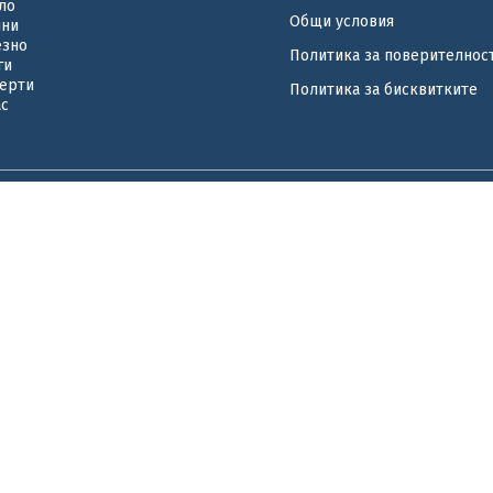
ло
Общи условия
ини
езно
Политика за поверителнос
ги
ерти
Политика за бисквитките
ас