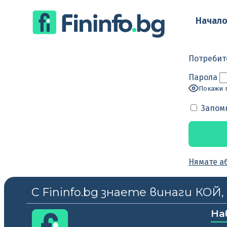
Начал
Потребит
Парола
Покажи 
Запом
Нямате а
С Fininfo.bg знаете винаги КОЙ
На