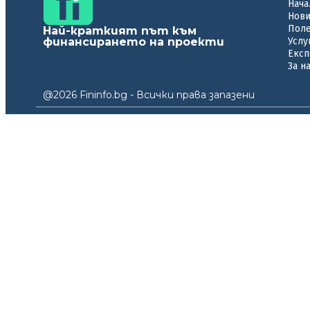
Нача
Нов
Пол
Най-краткият път към
финансирането на проекти
Услу
Експ
За н
@2026 Fininfo.bg - Всички права запазени