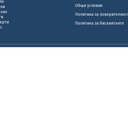
ло
Общи условия
ини
езно
Политика за поверителнос
ги
ерти
Политика за бисквитките
ас