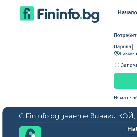
Начал
Потребит
Парола
Покажи 
Запом
Нямате а
С Fininfo.bg знаете винаги КОЙ
На