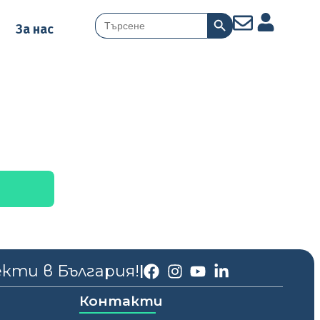
Search Button
Search
За нас
for:
екти в България!
|
Контакти