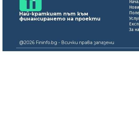
Нача
Нов
Пол
Най-краткият път към
финансирането на проекти
Услу
Експ
За н
@2026 Fininfo.bg - Всички права запазени