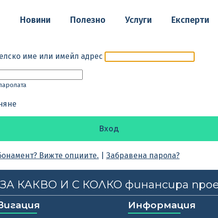
о
Новини
Полезно
Услуги
Експерти
елско име или имейл адрес
паролата
няне
бонамент? Вижте опциите.
|
Забравена парола?
, ЗА КАКВО И С КОЛКО финансира про
вигация
Информация