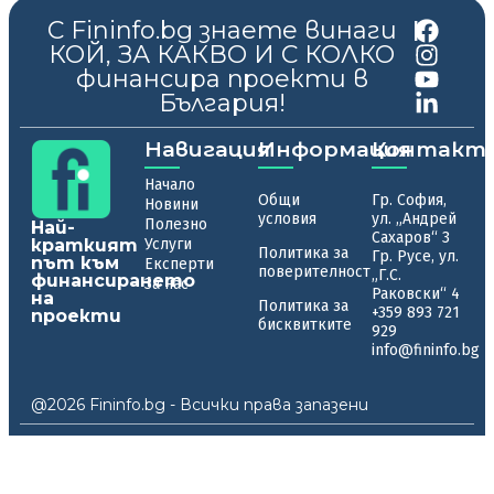
С Fininfo.bg знаете винаги
|
КОЙ, ЗА КАКВО И С КОЛКО
финансира проекти в
България!
Навигация
Информация
Контакт
Начало
Общи
Гр. София,
Новини
условия
ул. „Андрей
Полезно
Най-
Сахаров“ 3
краткият
Услуги
Политика за
Гр. Русе, ул.
път към
Експерти
поверителност
„Г.С.
финансирането
За нас
Раковски“ 4
на
Политика за
+359 893 721
проекти
бисквитките
929
info@fininfo.bg
@2026 Fininfo.bg - Всички права запазени