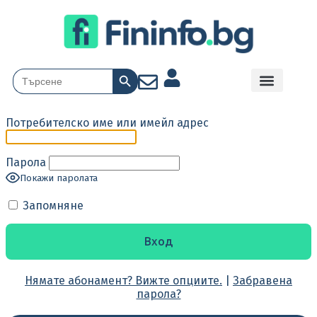
Search Button
Search
for:
Потребителско име или имейл адрес
Парола
Покажи паролата
Запомняне
Нямате абонамент? Вижте опциите.
|
Забравена
парола?