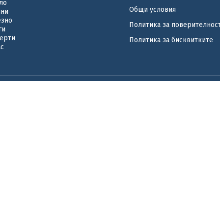
ло
Общи условия
ини
езно
Политика за поверителнос
ги
ерти
Политика за бисквитките
ас