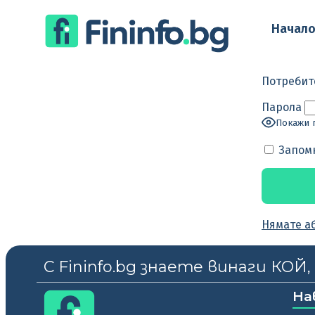
Начал
Потребит
Парола
Покажи 
Запом
Нямате а
С Fininfo.bg знаете винаги КОЙ
На