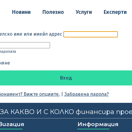
о
Новини
Полезно
Услуги
Експерти
елско име или имейл адрес
паролата
няне
бонамент? Вижте опциите.
|
Забравена парола?
, ЗА КАКВО И С КОЛКО финансира про
вигация
Информация