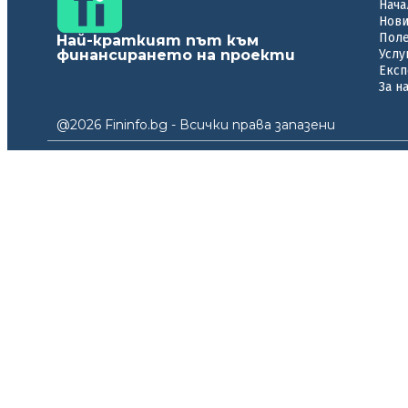
Нача
Нов
Пол
Най-краткият път към
финансирането на проекти
Услу
Експ
За н
@2026 Fininfo.bg - Всички права запазени