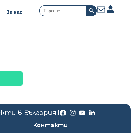
Search Button
Search
За нас
for:
екти в България!
|
Контакти