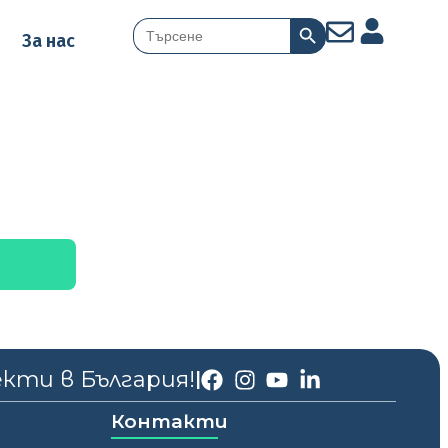
Search Button
Search
За нас
for:
екти в България!
|
Контакти