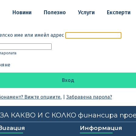
о
Новини
Полезно
Услуги
Експерти
елско име или имейл адрес
паролата
няне
бонамент? Вижте опциите.
|
Забравена парола?
, ЗА КАКВО И С КОЛКО финансира про
вигация
Информация