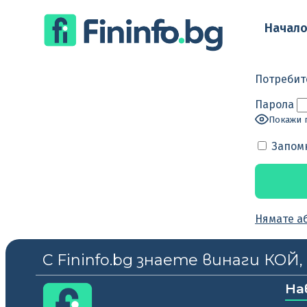
Начал
Потребит
Парола
Покажи 
Запом
Нямате а
С Fininfo.bg знаете винаги КОЙ
На