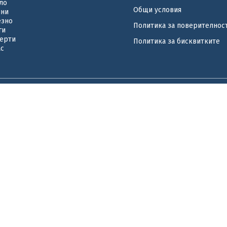
ло
Общи условия
ини
езно
Политика за поверителнос
ги
ерти
Политика за бисквитките
ас