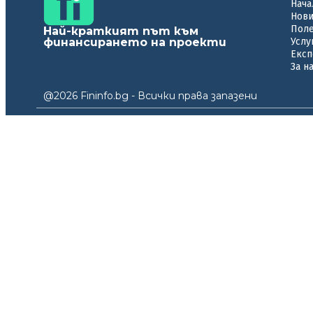
Нача
Нов
Пол
Най-краткият път към
финансирането на проекти
Услу
Експ
За н
@2026 Fininfo.bg - Всички права запазени