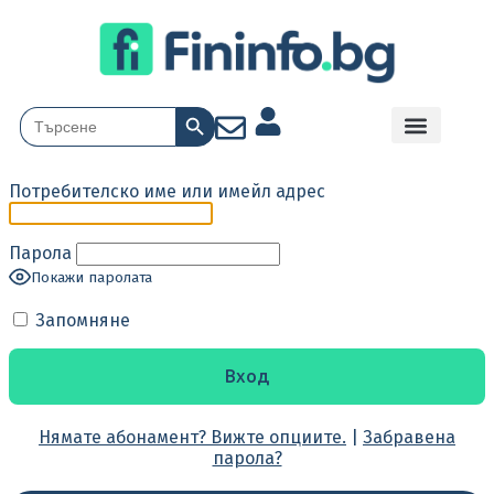
Search Button
Search
for:
Потребителско име или имейл адрес
Парола
Покажи паролата
Запомняне
Нямате абонамент? Вижте опциите.
|
Забравена
парола?