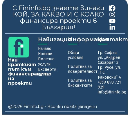
С Fininfo.bg знаете винаги
|
КОЙ, ЗА КАКВО И С КОЛКО
финансира проекти в
България!
Навигация
Информация
Контакт
Начало
Общи
Гр. София,
Новини
условия
ул. „Андрей
Полезно
Най-
Сахаров“ 3
краткият
Услуги
Политика за
Гр. Русе, ул.
път към
Експерти
поверителност
„Г.С.
финансирането
За нас
Раковски“ 4
на
Политика за
+359 893 721
проекти
бисквитките
929
info@fininfo.bg
@2026 Fininfo.bg - Всички права запазени