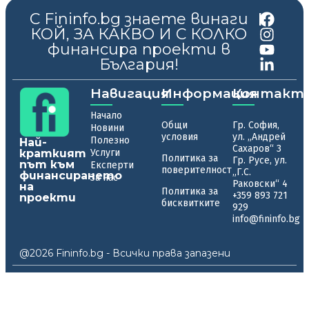
С Fininfo.bg знаете винаги
|
КОЙ, ЗА КАКВО И С КОЛКО
финансира проекти в
България!
Навигация
Информация
Контакт
Начало
Общи
Гр. София,
Новини
условия
ул. „Андрей
Полезно
Най-
Сахаров“ 3
краткият
Услуги
Политика за
Гр. Русе, ул.
път към
Експерти
поверителност
„Г.С.
финансирането
За нас
Раковски“ 4
на
Политика за
+359 893 721
проекти
бисквитките
929
info@fininfo.bg
@2026 Fininfo.bg - Всички права запазени