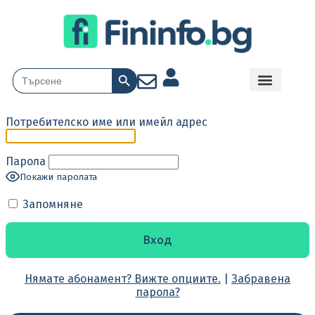
Search Button
Search
for:
Потребителско име или имейл адрес
Парола
Покажи паролата
Запомняне
Нямате абонамент? Вижте опциите.
|
Забравена
парола?