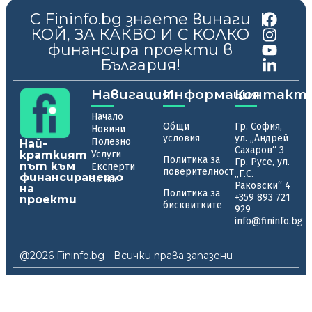
С Fininfo.bg знаете винаги
|
КОЙ, ЗА КАКВО И С КОЛКО
финансира проекти в
България!
Навигация
Информация
Контакт
Начало
Общи
Гр. София,
Новини
условия
ул. „Андрей
Полезно
Най-
Сахаров“ 3
краткият
Услуги
Политика за
Гр. Русе, ул.
път към
Експерти
поверителност
„Г.С.
финансирането
За нас
Раковски“ 4
на
Политика за
+359 893 721
проекти
бисквитките
929
info@fininfo.bg
@2026 Fininfo.bg - Всички права запазени