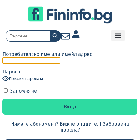
Search Button
Search
for:
Потребителско име или имейл адрес
Парола
Покажи паролата
Запомняне
Нямате абонамент? Вижте опциите.
|
Забравена
парола?