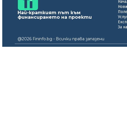
Нача
Нов
Пол
Най-краткият път към
финансирането на проекти
Услу
Експ
За н
@2026 Fininfo.bg - Всички права запазени