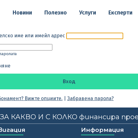
о
Новини
Полезно
Услуги
Експерти
елско име или имейл адрес
паролата
няне
бонамент? Вижте опциите.
|
Забравена парола?
, ЗА КАКВО И С КОЛКО финансира про
вигация
Информация