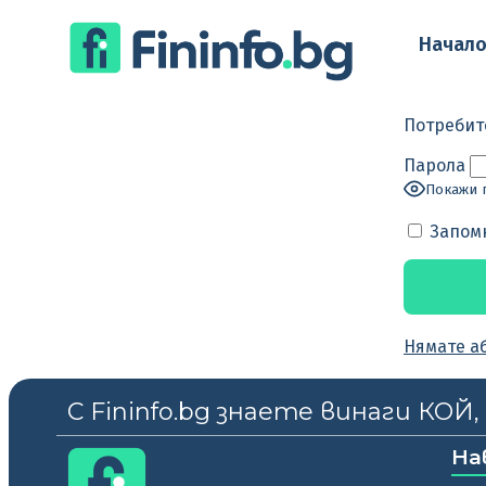
Начал
Потребит
Парола
Покажи 
Запом
Нямате а
С Fininfo.bg знаете винаги КОЙ
На