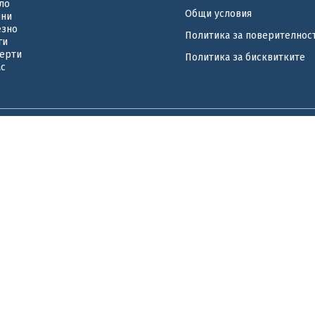
ло
Общи условия
ини
езно
Политика за поверителнос
ги
ерти
Политика за бисквитките
ас