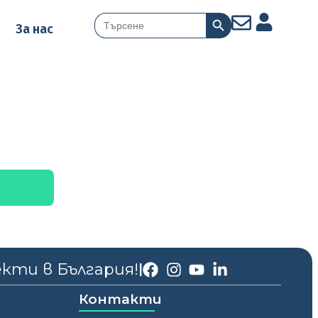
Search Button
Search
За нас
for:
екти в България!
|
Контакти