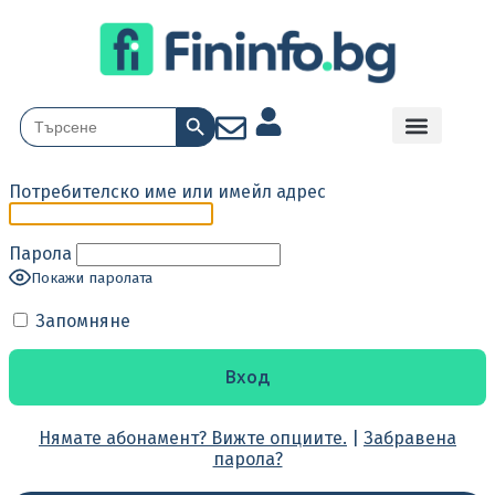
Search Button
Search
for:
Потребителско име или имейл адрес
Парола
Покажи паролата
Запомняне
Нямате абонамент? Вижте опциите.
|
Забравена
парола?