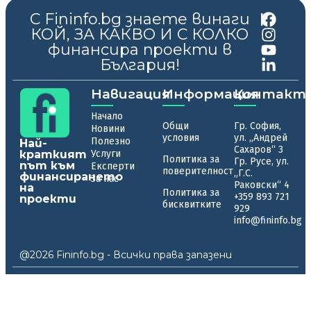
С Fininfo.bg знаете винаги
|
КОЙ, ЗА КАКВО И С КОЛКО
финансира проекти в
България!
Навигация
Информация
Контакт
Начало
Общи
Гр. София,
Новини
условия
ул. „Андрей
Полезно
Най-
Сахаров“ 3
краткият
Услуги
Политика за
Гр. Русе, ул.
път към
Експерти
поверителност
„Г.С.
финансирането
За нас
Раковски“ 4
на
Политика за
+359 893 721
проекти
бисквитките
929
info@fininfo.bg
@2026 Fininfo.bg - Всички права запазени