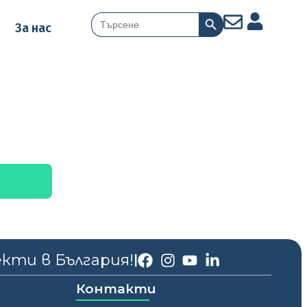
Search Button
Search
За нас
for:
екти в България!
|
Контакти