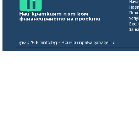
Нача
Нов
Пол
Най-краткият път към
финансирането на проекти
Услу
Експ
За н
@2026 Fininfo.bg - Всички права запазени