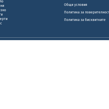
ло
Общи условия
ини
езно
Политика за поверителнос
ги
ерти
Политика за бисквитките
ас