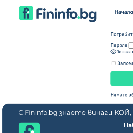
Начал
Потребит
Парола
Покажи 
Запом
Нямате а
С Fininfo.bg знаете винаги КОЙ
На