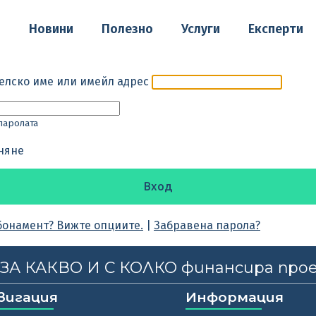
о
Новини
Полезно
Услуги
Експерти
елско име или имейл адрес
паролата
няне
бонамент? Вижте опциите.
|
Забравена парола?
, ЗА КАКВО И С КОЛКО финансира про
вигация
Информация