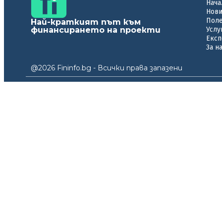
Нача
Нов
Пол
Най-краткият път към
финансирането на проекти
Услу
Експ
За н
@2026 Fininfo.bg - Всички права запазени