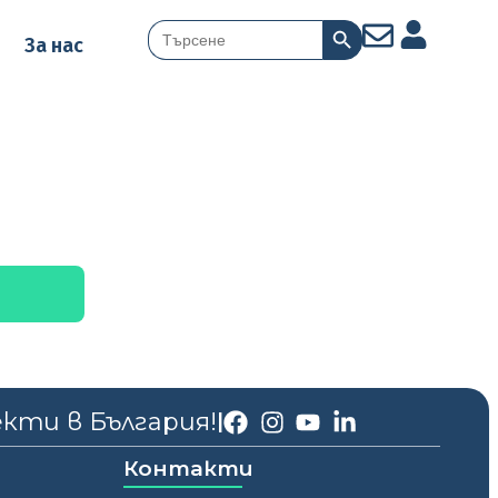
Search Button
Search
За нас
for:
екти в България!
|
Контакти