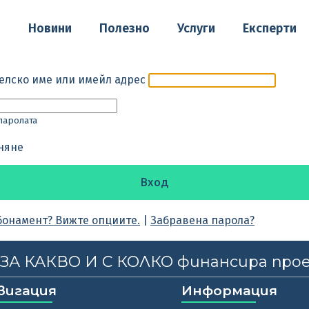
о
Новини
Полезно
Услуги
Експерти
елско име или имейл адрес
паролата
няне
бонамент? Вижте опциите.
|
Забравена парола?
, ЗА КАКВО И С КОЛКО финансира про
вигация
Информация