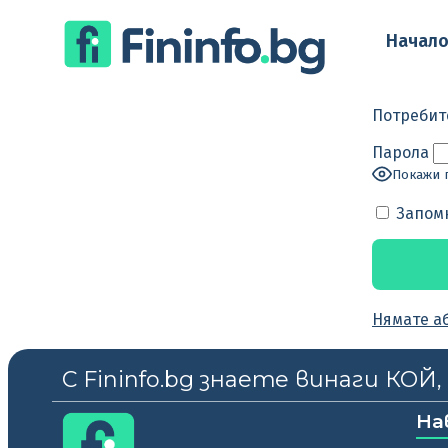
Начал
Потребит
Парола
Покажи 
Запом
Нямате а
С Fininfo.bg знаете винаги КОЙ
На