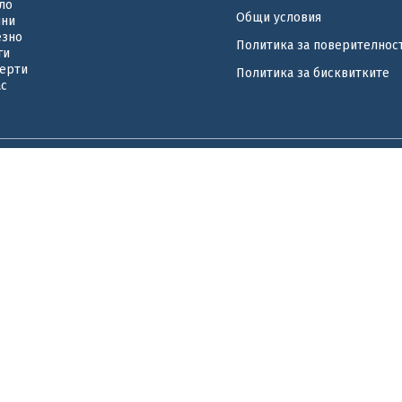
ло
Общи условия
ини
езно
Политика за поверителнос
ги
ерти
Политика за бисквитките
ас