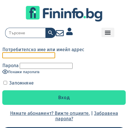
Search Button
Search
for:
Потребителско име или имейл адрес
Парола
Покажи паролата
Запомняне
Нямате абонамент? Вижте опциите.
|
Забравена
парола?