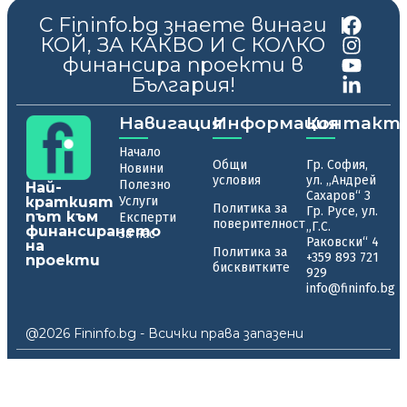
С Fininfo.bg знаете винаги
|
КОЙ, ЗА КАКВО И С КОЛКО
финансира проекти в
България!
Навигация
Информация
Контакт
Начало
Общи
Гр. София,
Новини
условия
ул. „Андрей
Полезно
Най-
Сахаров“ 3
краткият
Услуги
Политика за
Гр. Русе, ул.
път към
Експерти
поверителност
„Г.С.
финансирането
За нас
Раковски“ 4
на
Политика за
+359 893 721
проекти
бисквитките
929
info@fininfo.bg
@2026 Fininfo.bg - Всички права запазени