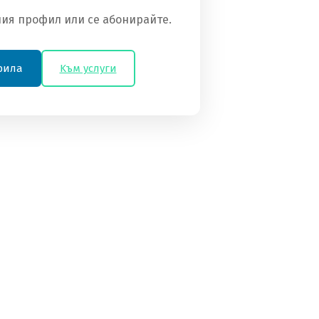
ия профил или се абонирайте.
фила
Kъм услуги