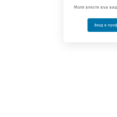
Моля влезте във ваш
Вход в про