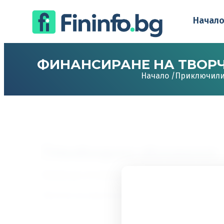
Начал
ФИНАНСИРАНЕ НА ТВОРЧ
Начало /
Приключил
Необходимо абонамент
Трябва да сте абонат, за да получите достъп 
Преглед на нивата на абонамент
Вече сте абонат?
Влезте тук