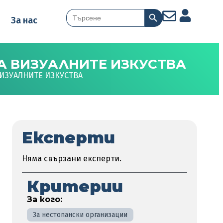
Search Button
Search
За нас
for:
А ВИЗУАЛНИТЕ ИЗКУСТВА
ВИЗУАЛНИТЕ ИЗКУСТВА
Експерти
Няма свързани експерти.
Критерии
За кого:
За нестопански организации