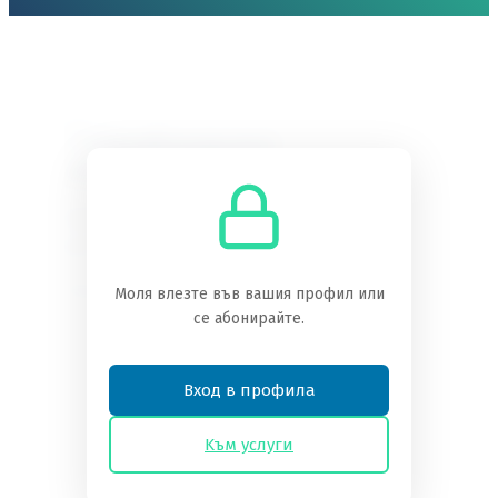
Необходимо
абонамент
Трябва да сте абонат, за да получите
достъп до това съдържание.
Преглед на нивата на абонамент
Моля влезте във вашия профил или
се абонирайте.
Вече сте абонат?
Влезте тук
Вход в профила
Kъм услуги