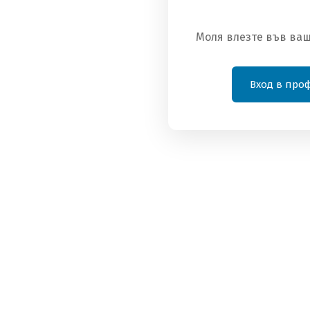
Вече сте абонат?
Влезте тук
Моля влезте във ваш
Вход в про