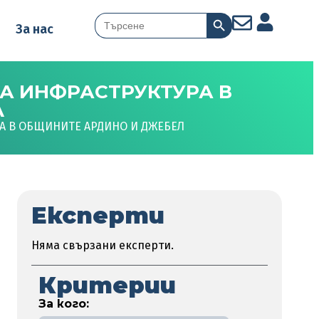
Search Button
Search
За нас
for:
А ИНФРАСТРУКТУРА В
Л
А В ОБЩИНИТЕ АРДИНО И ДЖЕБЕЛ
Експерти
Няма свързани експерти.
Критерии
За кого: