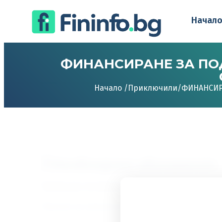
Начал
ФИНАНСИРАНЕ ЗА ПО
Начало /
Приключили
/
ФИНАНСИР
Необходимо абонамент
Трябва да сте абонат, за да получите достъп 
Преглед на нивата на абонамент