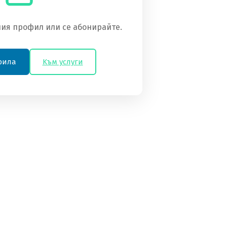
ия профил или се абонирайте.
фила
Kъм услуги