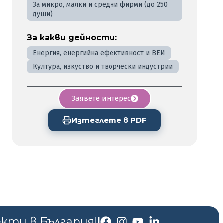
За микро, малки и средни фирми (до 250
души)
За какви дейности:
Енергия, енергийна ефективност и ВЕИ
Култура, изкуство и творчески индустрии
Заявете интерес
Изтеглете в PDF
екти в България!
|