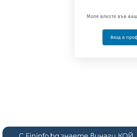
Вече сте абонат?
Влезте тук
Моля влезте във ваш
Вход в про
С Fininfo.bg знаете винаги КОЙ