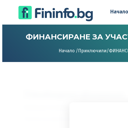
Начал
ФИНАНСИРАНЕ ЗА УЧАС
Начало /
Приключили
/
ФИНАНСИ
Необходимо абонамент
Трябва да сте абонат, за да получите достъп 
Преглед на нивата на абонамент