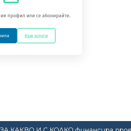
ия профил или се абонирайте.
фила
Kъм услуги
, ЗА КАКВО И С КОЛКО финансира про