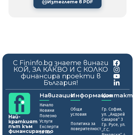
Изтеглете в PDF
С Fininfo.bg знаете винаги
|
КОЙ, ЗА КАКВО И С КОЛКО
финансира проекти в
България!
Навигация
Информация
Контакт
Начало
Общи
Гр. София,
Новини
условия
ул. „Андрей
Полезно
Най-
Сахаров“ 3
краткият
Услуги
Политика за
Гр. Русе, ул.
път към
Експерти
поверителност
„Г.С.
финансирането
За нас
Раковски“ 4