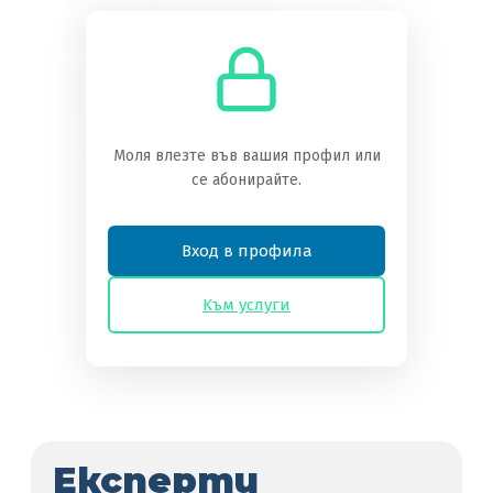
Необходимо
абонамент
Трябва да сте абонат, за да получите
достъп до това съдържание.
Преглед на нивата на абонамент
Моля влезте във вашия профил или
се абонирайте.
Вече сте абонат?
Влезте тук
Вход в профила
Kъм услуги
Експерти