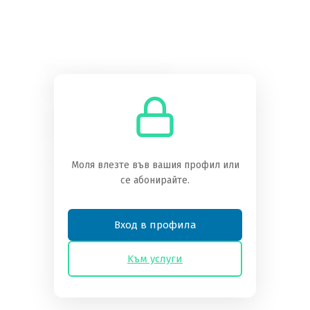
Необходимо
абонамент
Трябва да сте абонат, за да получите
достъп до това съдържание.
Преглед на нивата на абонамент
Моля влезте във вашия профил или
се абонирайте.
Вече сте абонат?
Влезте тук
Вход в профила
Kъм услуги