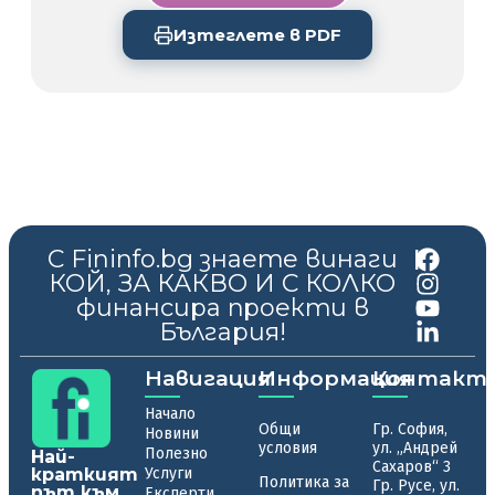
Изтеглете в PDF
С Fininfo.bg знаете винаги
|
КОЙ, ЗА КАКВО И С КОЛКО
финансира проекти в
България!
Навигация
Информация
Контакт
Начало
Общи
Гр. София,
Новини
условия
ул. „Андрей
Полезно
Най-
Сахаров“ 3
краткият
Услуги
Политика за
Гр. Русе, ул.
път към
Експерти