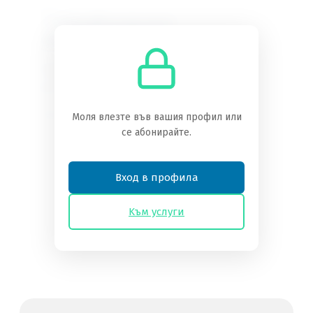
Необходимо
абонамент
Трябва да сте абонат, за да получите
достъп до това съдържание.
Преглед на нивата на абонамент
Моля влезте във вашия профил или
се абонирайте.
Вече сте абонат?
Влезте тук
Вход в профила
Kъм услуги