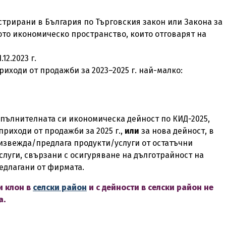
истрирани в България по Търговския закон или Закона за
то икономическо пространство, които отговарят на
12.2023 г.
ходи от продажби за 2023–2025 г. най-малко:
опълнителната си икономическа дейност по КИД-2025,
риходи от продажби за 2025 г.,
или
за нова дейност, в
извежда/предлага продукти/услуги от остатъчни
луги, свързани с осигуряване на дълготрайност на
едлагани от фирмата.
 клон в
селски район
и с дейности в селски район не
а.