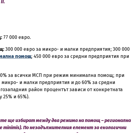
II.
щ:
77 000 евро.
щ:
300 000 евро за микро- и малки предприятия; 300 000
мална помощ
; 450 000 евро за средни предприятия при
70% за всички МСП при режим минимална помощ; при
 микро- и малки предприятия и до 60% за средни
гозападния район процентът зависи от конкретната
 25% и 65%).
е ще избират между два режима на помощ – регионална
 minimis). По незадължителния елемент за екологични