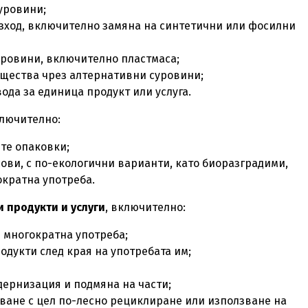
суровини;
зход, включително замяна на синтетични или фосилни
уровини, включително пластмаса;
ещества чрез алтернативни суровини;
да за единица продукт или услуга.
ключително:
те опаковки;
ови, с по-екологични варианти, като биоразградими,
кратна употреба.
 продукти и услуги
, включително:
 многократна употреба;
дукти след края на употребата им;
дернизация и подмяна на части;
ване с цел по-лесно рециклиране или използване на