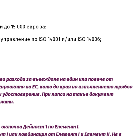
и до 15 000 евро за:
правление по ISO 14001 и/или ISO 14006;
а разходи за въвеждане на един или повече от
ровката на ЕС, като до края на изпълнението трябва
 удостоверение. При липса на такъв документ
знати.
 вкл
ючва Дейност 1 по Еле
мент I.
I или комбинация от Елемент I и Елемент II. Не е