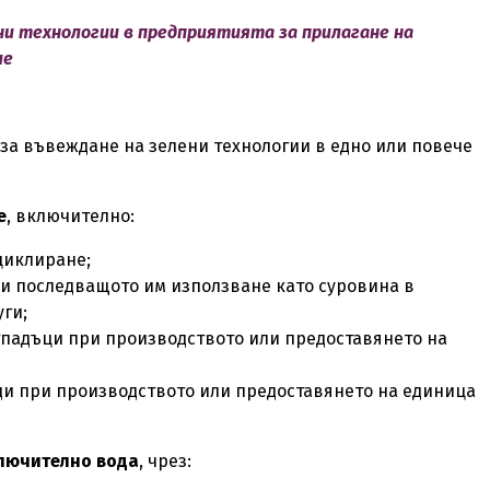
ни технологии в предприятията за прилагане на
ие
за въвеждане на зелени технологии в едно или повече
е
, включително:
ециклиране;
 и последващото им използване като суровина в
уги;
тпадъци при производството или предоставянето на
ди при производството или предоставянето на единица
ключително вода
, чрез: