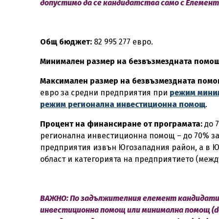
допустимо да се кандидатства само с Елемент 
Общ бюджет:
82 995 277 евро.
Минимален размер на безвъзмездната помо
Максимален размер на безвъзмездната помо
евро за средни предприятия при
режим мини
режим регионална инвестиционна помощ
.
Процент на финансиране от програмата:
до 
регионална инвестиционна помощ – до 70% за
предприятия извън Югозападния район, а в Ю
област и категорията на предприятието (между
ВАЖНО:
По задължителния елемент кандидатит
инвестиционна помощ или минимална помощ (de