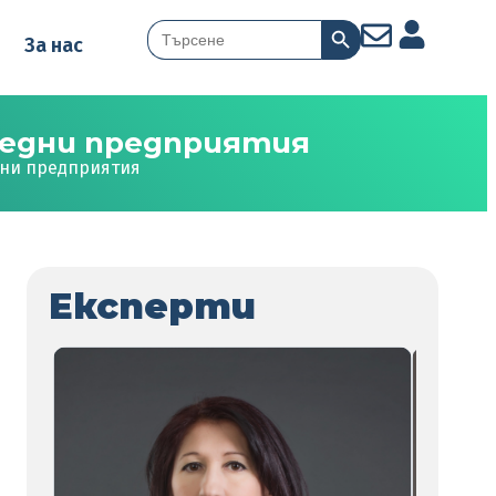
Search Button
Search
За нас
for:
редни предприятия
дни предприятия
Експерти