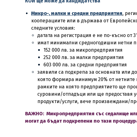
КОЙ ще може да кандидатства
Микро-, малки и средни предприятия
, рег
кооперациите или в държава от Европейско
следните условия:
датата на регистрация е не по-късно от 31.
имат минимални средногодишни нетни при
152 000 лв. за микропредприятия
252 000 лв. за малки предприятия
603 000 лв. за средни предприятия
заявили са подкрепа за основната или д
която формира минимум 20% от нетните п
рамките на която предприятието ще про
суровини/отпадъци или ще предоставя ус
продукти/услуги, вече произвеждани/пр
ВАЖНО: Микропредприятия със седалище или
могат да бъдат подкрепени по тази процедур