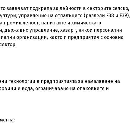
то заявяват подкрепа за дейности в секторите селско,
ултури, управление на отпадъците (раздели Е38 и Е39),
а промишленост, напитките и химическата
и, държавно управление, хазарт, някои персонални
риални организации, както и предприятия с основна
сектор.
ени технологии в предприятията за намаляване на
ровини и вода, ограничаване на опаковките и
мента: