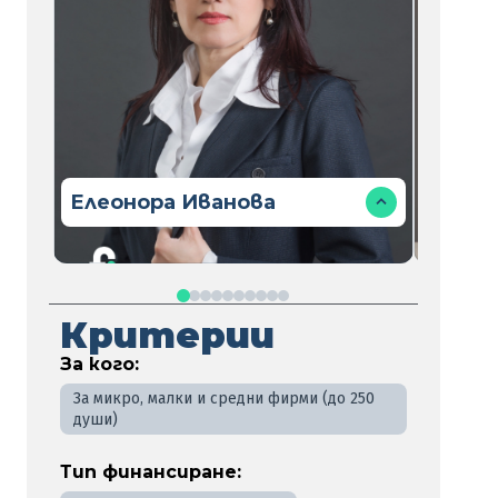
Елеонора Иванова
Галя 
Критерии
За кого:
За микро, малки и средни фирми (до 250
души)
Тип финансиране: