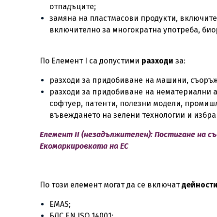
отпадъците;
замяна на пластмасови продукти, включите
включително за многократна употреба, био
По Елемент I са допустими
разходи
за:
разходи за придобиване на машини, съоръж
разходи за придобиване на нематериални а
софтуер, патенти, полезни модели, промишл
въвеждането на зелени технологии и избр
Елемент II (незадължителен): Постигане на 
Екомаркировката на ЕС
По този елемент могат да се включат
дейност
EMAS;
БДС EN ISO 14001;