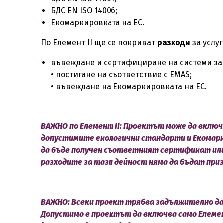
БДС EN ISO 14006;
Екомаркировката на ЕС.
По Елемент II ще се покриват
разходи
за услуг
въвеждане и сертифициране на системи за у
• постигане на съответствие с EMAS;
• въвеждане на Екомаркировката на ЕС.
ВАЖНО по Елемент II:
Проектът може да включв
допустимите екологични стандарти и Екомарки
да бъде получен съответният сертификат или
разходите за тази дейност няма да бъдат при
ВАЖНО:
Всеки проект трябва задължително да
Допустимо е проектът да включва само Елемент 