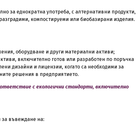
лно за еднократна употреба, с алтернативни продукти,
разградими, компостируеми или биобазирани изделия.
ения, оборудване и други материални активи;
ктиви, включително готов или разработен по поръчка
ени дизайни и лицензии, когато са необходими за
аните решения в предприятието.
съответствие с екологични стандарти, включително
и
за въвеждане на: