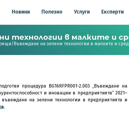
о
Новини
Полезно
Услуги
Експерти
ени технологии в малките и с
оящи
/
Въвеждане на зелени технологии в малките и сре
одготвя процедура BG16RFPR001-2.003 „Въвеждане на
курентоспособност и иновации в предприятията“ 2021–
а въвеждане на зелени технологии в предприятията и
ка
.