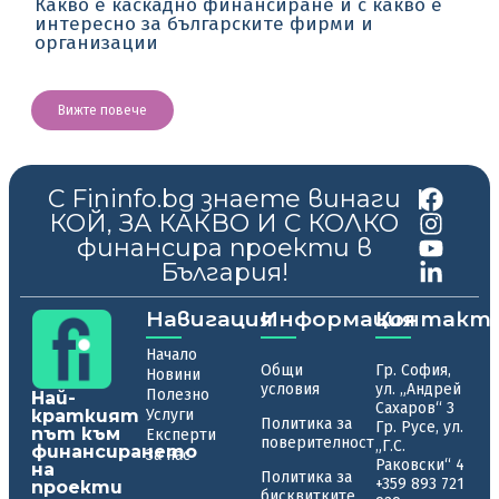
Какво е каскадно финансиране и с какво е
интересно за българските фирми и
организации
Вижте повече
С Fininfo.bg знаете винаги
|
КОЙ, ЗА КАКВО И С КОЛКО
финансира проекти в
България!
Навигация
Информация
Контакт
Начало
Общи
Гр. София,
Новини
условия
ул. „Андрей
Полезно
Най-
Сахаров“ 3
краткият
Услуги
Политика за
Гр. Русе, ул.
път към
Експерти
поверителност
„Г.С.
финансирането
За нас
Раковски“ 4
на
Политика за
+359 893 721
проекти
бисквитките