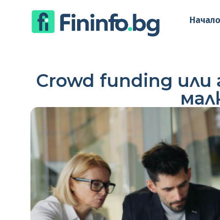
Начал
Crowd funding или
мал