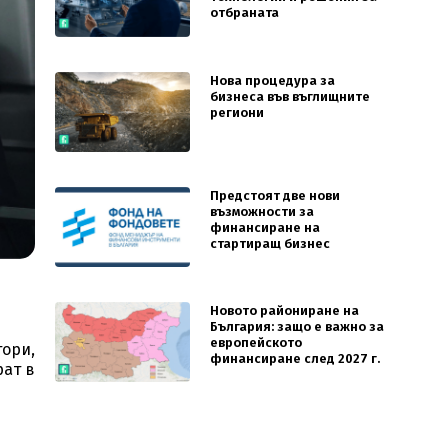
отбраната
Нова процедура за
бизнеса във въглищните
региони
Предстоят две нови
възможности за
финансиране на
стартиращ бизнес
Новото райониране на
България: защо е важно за
европейското
тори,
финансиране след 2027 г.
рат в