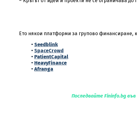
– Кръгът от идеи и проекти не се ограничава до 
Ето някои платформи за групово финансиране, к
•
Seedblink
•
SpaceCrowd
•
PatientCapital
•
HeavyFinance
•
Afranga
Последвайте Fininfo.bg във