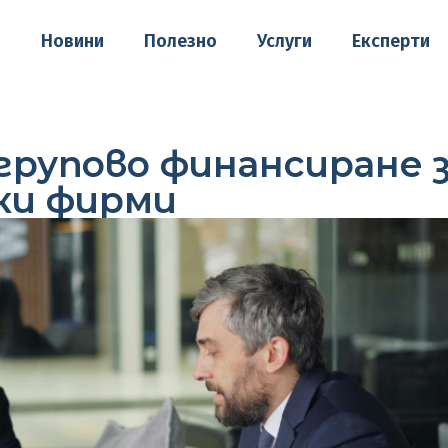
о
Новини
Полезно
Услуги
Експерти
 групово финансиране 
ки фирми