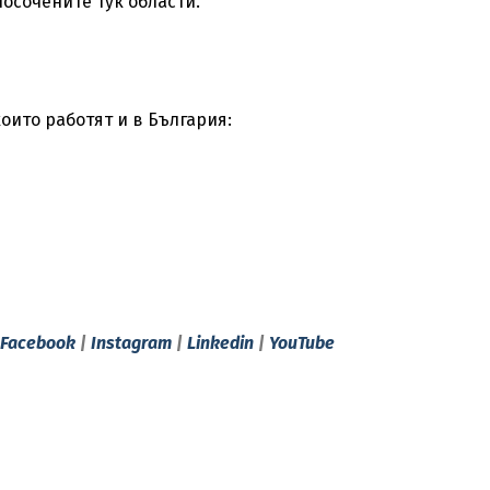
посочените тук области.
оито работят и в България:
Facebook
|
Instagram
|
Linkedin
|
YouTube