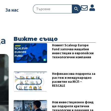
Search Button
Search
За нас
for:
за
Вижте също
Новият Scaleup Europe
Fund започва мащабни
инвестиции в европейски
технологични компании
Нефинансова подкрепа за
растеж и международно
развитие на МСП –
RESCALE
Нов инвестиционен фонд
ще подкрепя критични
технологии и решения за