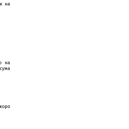
к на
о на
 сума
скоро