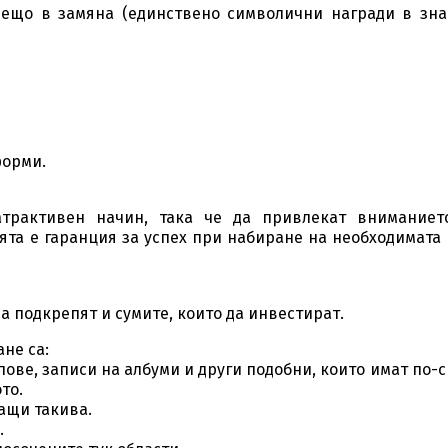
нещо в замяна (единствено символични награди в зна
форми.
атрактивен начин, така че да привлекат вниманиет
ята е гаранция за успех при набиране на необходимата
а подкрепят и сумите, които да инвестират.
не са:
ове, записи на албуми и други подобни, които имат по-
то.
ащи такива.
.