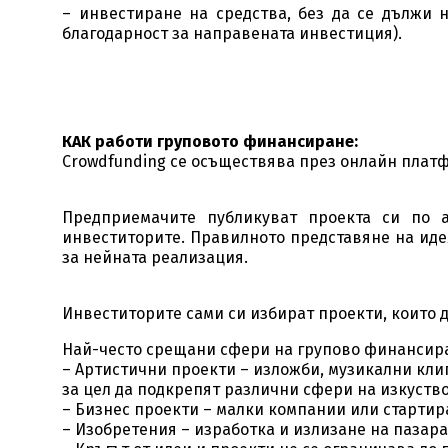
– инвестиране на средства, без да се дължи 
благодарност за направената инвестиция).
КАК работи груповото финансиране:
Crowdfunding се осъществява през онлайн плат
Предприемачите публикуват проекта си по 
инвеститорите. Правилното представяне на иде
за нейната реализация.
Инвеститорите сами си избират проекти, които д
Най-често срещани сфери на групово финансира
– Артистични проекти – изложби, музикални клип
за цел да подкрепят различни сфери на изкуство
– Бизнес проекти – малки компании или стартир
– Изобретения – изработка и излизане на пазара