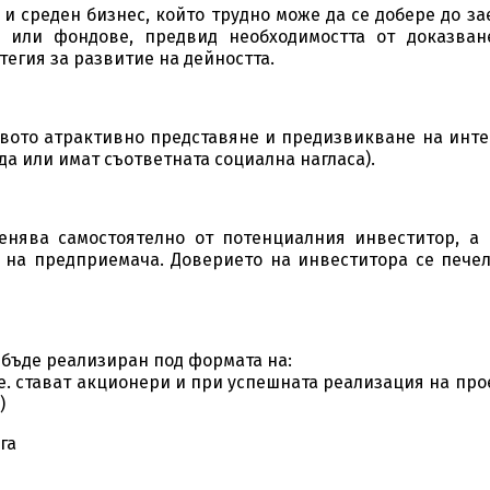
и среден бизнес, който трудно може да се добере до з
 или фондове, предвид необходимостта от доказван
тегия за развитие на дейността.
овото атрактивно представяне и предизвикване на инте
а или имат съответната социална нагласа).
енява самостоятелно от потенциалния инвеститор, а 
 на предприемача. Доверието на инвеститора се печел
 бъде реализиран под формата на:
.е. стават акционери и при успешната реализация на про
)
га