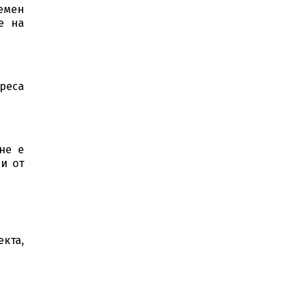
аемен
е на
реса
не е
и от
екта,