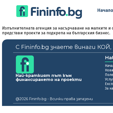
Начал
Изпълнителната агенция за насърчаване на малките и
представи проекти за подкрепа на българския бизнес.
С Fininfo.bg знаете винаги КОЙ
На
Нача
Нов
Пол
Най-краткият път към
финансирането на проекти
Услу
Експ
За н
@2026 Fininfo.bg - Всички права запазени