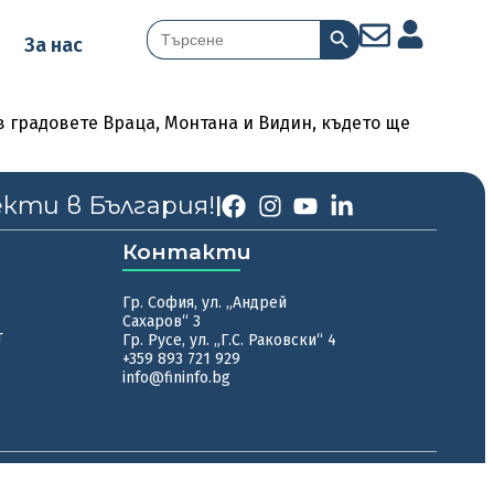
Search Button
Search
За нас
for:
 градовете Враца, Монтана и Видин, където ще
екти в България!
|
Контакти
Гр. София, ул. „Андрей
Сахаров“ 3
т
Гр. Русе, ул. „Г.С. Раковски“ 4
+359 893 721 929
info@fininfo.bg