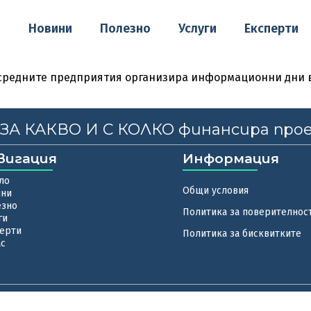
о
Новини
Полезно
Услуги
Експерти
 средните предприятия организира информационни дни в
, ЗА КАКВО И С КОЛКО финансира про
вигация
Информация
ло
Общи условия
ини
езно
Политика за поверителнос
ги
ерти
Политика за бисквитките
ас