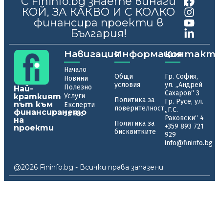
С Fininfo.bg знаете винаги
|
КОЙ, ЗА КАКВО И С КОЛКО
финансира проекти в
България!
Навигация
Информация
Контакт
Начало
Общи
Гр. София,
Новини
условия
ул. „Андрей
Полезно
Най-
Сахаров“ 3
краткият
Услуги
Политика за
Гр. Русе, ул.
път към
Експерти
поверителност
„Г.С.
финансирането
За нас
Раковски“ 4
на
Политика за
+359 893 721
проекти
бисквитките
929
info@fininfo.bg
@2026 Fininfo.bg - Всички права запазени