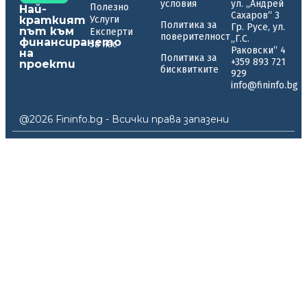
условия
ул. „Андрей
Полезно
Най-
Сахаров“ 3
краткият
Услуги
Политика за
Гр. Русе, ул.
път към
Експерти
поверителност
„Г.С.
финансирането
За нас
Раковски“ 4
на
Политика за
+359 893 721
проекти
бисквитките
929
info@fininfo.bg
@2026 Fininfo.bg - Всички права запазени